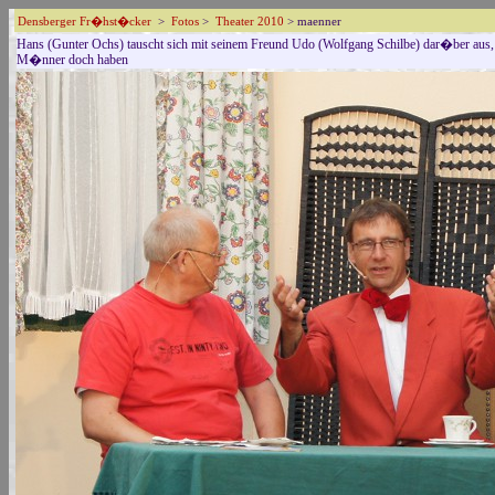
Densberger Fr�hst�cker
>
Fotos
>
Theater 2010
> maenner
Hans (Gunter Ochs) tauscht sich mit seinem Freund Udo (Wolfgang Schilbe) dar�ber aus,
M�nner doch haben