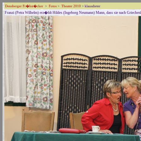
Densberger Fr�hst�cker
>
Fotos
>
Theater 2010
> klausdieter
Franzi (Petra Wilhelm) erz�hlt Hildes (Ingeborg Neumann) Mann, dass sie nach Griechen