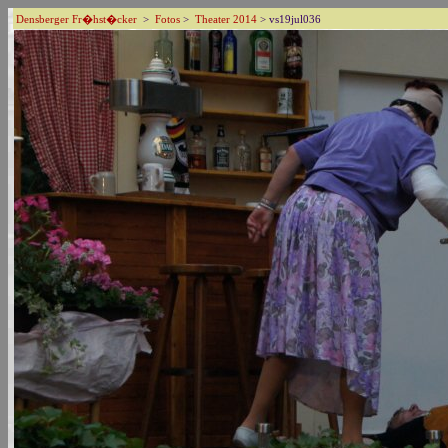
Densberger Fr�hst�cker
>
Fotos
>
Theater 2014
> vs19jul036