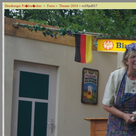
Densberger Fr�hst�cker
>
Fotos
>
Theater 2014
> vs19jul017