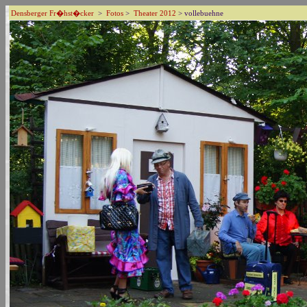
Densberger Fr�hst�cker
>
Fotos
>
Theater 2012
> vollebuehne