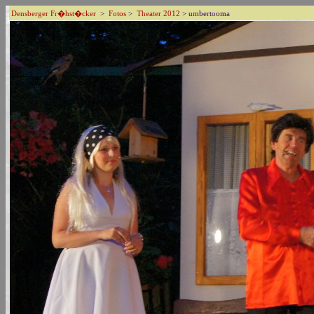
Densberger Fr�hst�cker
>
Fotos
>
Theater 2012
> umbertooma