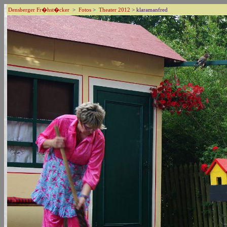
Densberger Fr�hst�cker
>
Fotos
>
Theater 2012
> klaramanfred