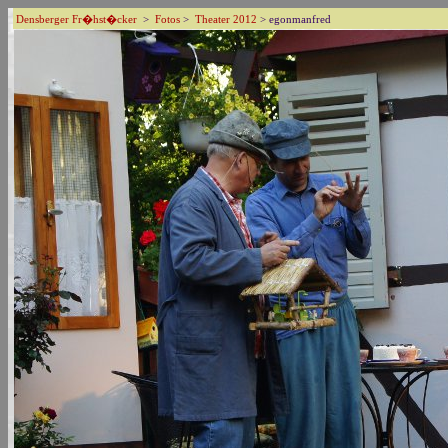
Densberger Fr�hst�cker
>
Fotos
>
Theater 2012
> egonmanfred