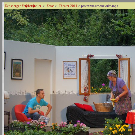
Densberger Fr�hst�cker
>
Fotos
>
Theater 2011
> peterannasimonewilmaopa