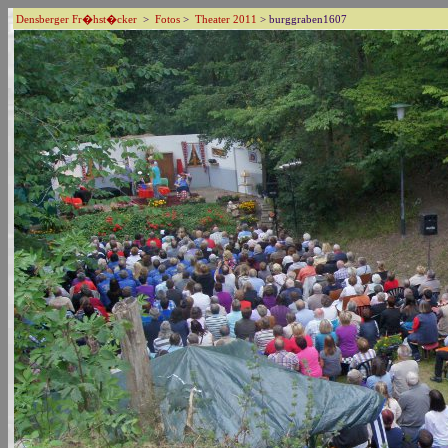
Densberger Fr�hst�cker
>
Fotos
>
Theater 2011
> burggraben1607