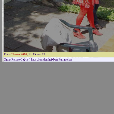
Fotos
Theater 2010
, Nr. 15 von 83
Oma (Renate G�nst) hat schon den hei�en Fummel an