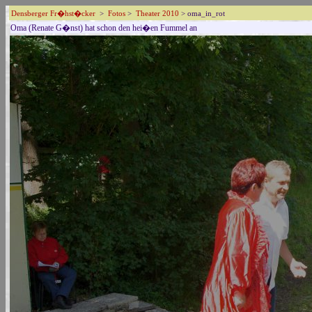
Densberger Fr�hst�cker
>
Fotos
>
Theater 2010
> oma_in_rot
Oma (Renate G�nst) hat schon den hei�en Fummel an