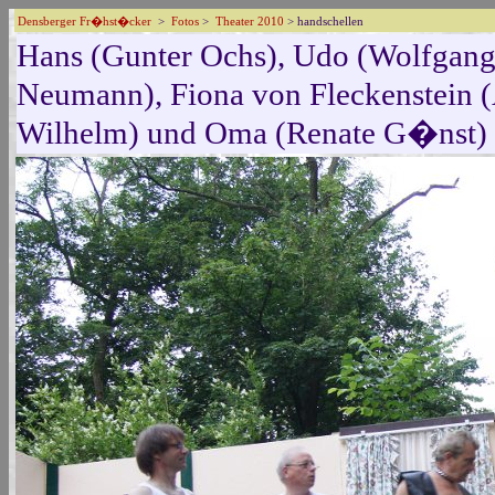
Densberger Fr�hst�cker
>
Fotos
>
Theater 2010
> handschellen
Hans (Gunter Ochs), Udo (Wolfgang 
Neumann), Fiona von Fleckenstein (
Wilhelm) und Oma (Renate G�nst) 