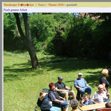
Densberger Fr�hst�cker
>
Fotos
>
Theater 2010
> geschafft
Nach getaner Arbeit