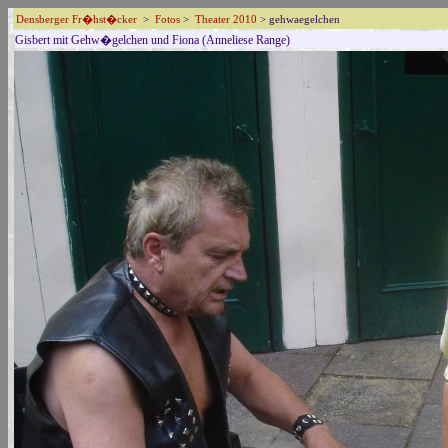
Densberger Fr�hst�cker
>
Fotos
>
Theater 2010
> gehwaegelchen
Gisbert mit Gehw�gelchen und Fiona (Anneliese Range)