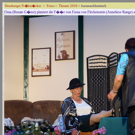
Densberger Fr�hst�cker
>
Fotos
>
Theater 2010
> fuesseaufdemtisch
Oma (Renate G�nst) platziert die F��e von Fiona von Fleckenstein (Anneliese Range) 