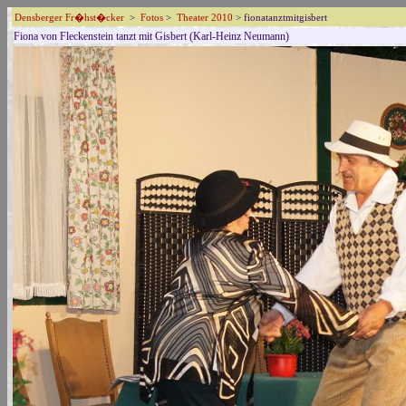
Densberger Fr�hst�cker
>
Fotos
>
Theater 2010
> fionatanztmitgisbert
Fiona von Fleckenstein tanzt mit Gisbert (Karl-Heinz Neumann)