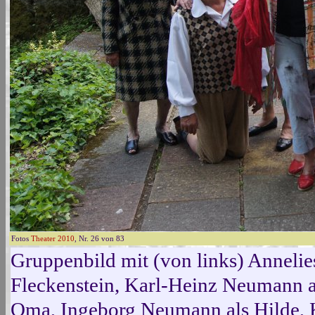
Fotos
Theater 2010
, Nr. 26 von 83
Gruppenbild mit (von links) Annelie
Fleckenstein, Karl-Heinz Neumann a
Oma, Ingeborg Neumann als Hilde, K