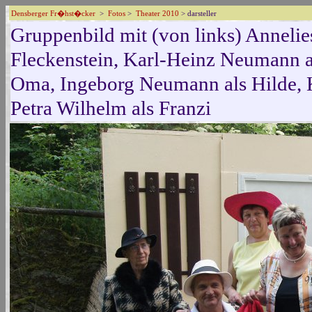
Densberger Fr�hst�cker
>
Fotos
>
Theater 2010
> darsteller
Gruppenbild mit (von links) Annelie
Fleckenstein, Karl-Heinz Neumann a
Oma, Ingeborg Neumann als Hilde, K
Petra Wilhelm als Franzi