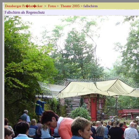
Densberger Fr�hst�cker
>
Fotos
>
Theater 2005
> fallschirm
Fallschirm als Regenschutz