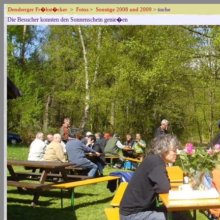
Densberger Fr�hst�cker
>
Fotos
>
Sonstige 2008 und 2009
> tische
Die Besucher konnten den Sonnenschein genie�en