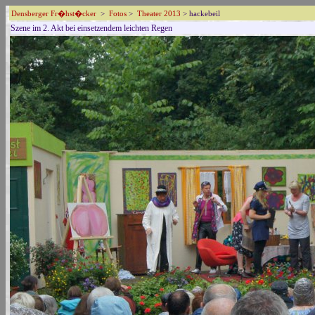
Densberger Fr�hst�cker
>
Fotos
>
Theater 2013
> hackebeil
Szene im 2. Akt bei einsetzendem leichten Regen