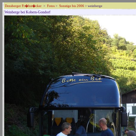
Densberger Fr�hst�cker
>
Fotos
>
Sonstige bis 2006
> weinberge
Weinberge bei Kobern-Gondorf