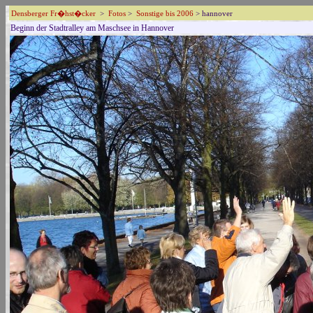
Densberger Fr�hst�cker
>
Fotos
>
Sonstige bis 2006
> hannover
Beginn der Stadtralley am Maschsee in Hannover