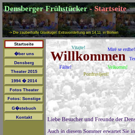
Densberger Frühstücker
- Startseite
-> Die zauberhafte Glaskugel: Extravorstellung am 14.11. in Borken
Startseite
Vitajte!
Mirë se erdhe
Willkommen
�ber uns
Te
Densberg
Fáilte!
Velkomin!
Theater 2015
Pozdravljeni!
1994 � 2014
Fotos Theater
Fotos: Sonstige
G�stebuch
Kontakt
Liebe Besucher und Freunde der Dens
Auch in diesem Sommer erwartet Sie i