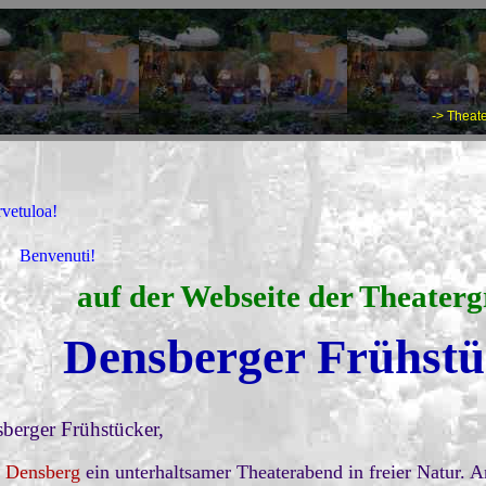
-> Theate
!
rvetuloa!
Benvenuti!
auf der Webseite der Theater
Densberger Frühstü
berger Frühstücker,
n
Densberg
ein unterhaltsamer Theaterabend in freier Natur.