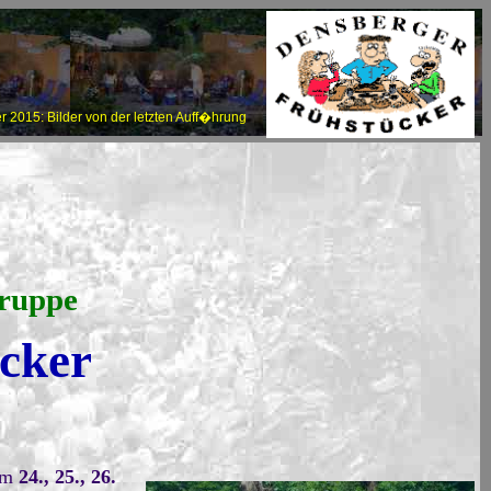
r 2015: Bilder von der letzten Auff�hrung
gruppe
cker
 Am
24., 25., 26.